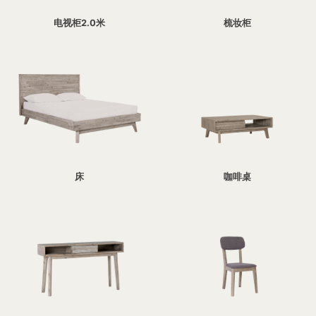
电视柜2.0米
梳妆柜
床
咖啡桌