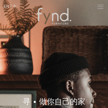
EN
|
中
寻 • 做你自己的家